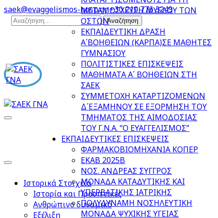
Skip
saek@evaggelismos-hosp.gr
+30 210 776 3249
ΜΕΤΑΜΟΣΧΕΥΣΗ ΜΥΕΛΟΥ ΤΩΝ
to
Αναζήτηση
ΟΣΤΩΝ
content
για:
ΕΚΠΑΙΔΕΥΤΙΚΗ ΔΡΑΣΗ
(Press
Α΄ΒΟΗΘΕΙΩΝ (ΚΑΡΠΑ)ΣΕ ΜΑΘΗΤΕΣ
Enter)
ΓΥΜΝΑΣΙΟΥ
ΠΟΛΙΤΙΣΤΙΚΕΣ ΕΠΙΣΚΕΨΕΙΣ
ΜΑΘΗΜΑΤΑ Α΄ ΒΟΗΘΕΙΩΝ ΣΤΗ
ΣΑΕΚ
ΣΥΜΜΕΤΟΧΗ ΚΑΤΑΡΤΙΖΟΜΕΝΩΝ
Δ΄ΕΞΑΜΗΝΟΥ ΣΕ ΕΞΟΡΜΗΣΗ ΤΟΥ
ΤΜΗΜΑΤΟΣ ΤΗΣ ΑΙΜΟΔΟΣΙΑΣ
ΣΑΕΚ ΓΝΑ
ΒΟΗΘΟΣ ΝΟΣΗΛΕΥΤΙΚΗΣ-ΓΕΝΙΚΗΣ ΝΟΣΗΛΕΙΑΣ
ΤΟΥ Γ.Ν.Α. “Ο ΕΥΑΓΓΕΛΙΣΜΟΣ”
ΕΚΠΑΙΔΕΥΤΙΚΕΣ ΕΠΙΣΚΕΨΕΙΣ
ΦΑΡΜΑΚΟΒΙΟΜΗΧΑΝΙΑ ΚΟΠΕΡ
ΕΚΑΒ 2025Β
ΝΟΣ. ΑΝΔΡΕΑΣ ΣΥΓΓΡΟΣ
ΜΟΝΑΔΑ ΚΑΤΑΔΥΤΙΚΗΣ ΚΑΙ
Ιστορικά Στοιχεία
ΥΠΕΡΒΑΤΙΚΗΣ ΙΑΤΡΙΚΗΣ
Ιστορία και Προοπτικές
ΠΟΛΥΔΥΝΑΜΗ ΝΟΣΗΛΕΥΤΙΚΗ
Ανθρώπινο δυναμικό
ΜΟΝΑΔΑ ΨΥΧΙΚΗΣ ΥΓΕΙΑΣ
Εξέλιξη