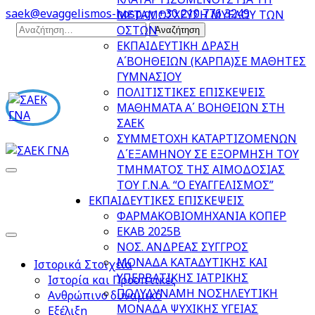
Skip
saek@evaggelismos-hosp.gr
+30 210 776 3249
ΜΕΤΑΜΟΣΧΕΥΣΗ ΜΥΕΛΟΥ ΤΩΝ
to
Αναζήτηση
ΟΣΤΩΝ
content
για:
ΕΚΠΑΙΔΕΥΤΙΚΗ ΔΡΑΣΗ
(Press
Α΄ΒΟΗΘΕΙΩΝ (ΚΑΡΠΑ)ΣΕ ΜΑΘΗΤΕΣ
Enter)
ΓΥΜΝΑΣΙΟΥ
ΠΟΛΙΤΙΣΤΙΚΕΣ ΕΠΙΣΚΕΨΕΙΣ
ΜΑΘΗΜΑΤΑ Α΄ ΒΟΗΘΕΙΩΝ ΣΤΗ
ΣΑΕΚ
ΣΥΜΜΕΤΟΧΗ ΚΑΤΑΡΤΙΖΟΜΕΝΩΝ
Δ΄ΕΞΑΜΗΝΟΥ ΣΕ ΕΞΟΡΜΗΣΗ ΤΟΥ
ΤΜΗΜΑΤΟΣ ΤΗΣ ΑΙΜΟΔΟΣΙΑΣ
ΣΑΕΚ ΓΝΑ
ΒΟΗΘΟΣ ΝΟΣΗΛΕΥΤΙΚΗΣ-ΓΕΝΙΚΗΣ ΝΟΣΗΛΕΙΑΣ
ΤΟΥ Γ.Ν.Α. “Ο ΕΥΑΓΓΕΛΙΣΜΟΣ”
ΕΚΠΑΙΔΕΥΤΙΚΕΣ ΕΠΙΣΚΕΨΕΙΣ
ΦΑΡΜΑΚΟΒΙΟΜΗΧΑΝΙΑ ΚΟΠΕΡ
ΕΚΑΒ 2025Β
ΝΟΣ. ΑΝΔΡΕΑΣ ΣΥΓΓΡΟΣ
ΜΟΝΑΔΑ ΚΑΤΑΔΥΤΙΚΗΣ ΚΑΙ
Ιστορικά Στοιχεία
ΥΠΕΡΒΑΤΙΚΗΣ ΙΑΤΡΙΚΗΣ
Ιστορία και Προοπτικές
ΠΟΛΥΔΥΝΑΜΗ ΝΟΣΗΛΕΥΤΙΚΗ
Ανθρώπινο δυναμικό
ΜΟΝΑΔΑ ΨΥΧΙΚΗΣ ΥΓΕΙΑΣ
Εξέλιξη