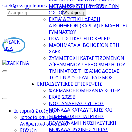
Skip
saek@evaggelismos-hosp.gr
+30 210 776 3249
ΜΕΤΑΜΟΣΧΕΥΣΗ ΜΥΕΛΟΥ ΤΩΝ
to
Αναζήτηση
ΟΣΤΩΝ
content
για:
ΕΚΠΑΙΔΕΥΤΙΚΗ ΔΡΑΣΗ
(Press
Α΄ΒΟΗΘΕΙΩΝ (ΚΑΡΠΑ)ΣΕ ΜΑΘΗΤΕΣ
Enter)
ΓΥΜΝΑΣΙΟΥ
ΠΟΛΙΤΙΣΤΙΚΕΣ ΕΠΙΣΚΕΨΕΙΣ
ΜΑΘΗΜΑΤΑ Α΄ ΒΟΗΘΕΙΩΝ ΣΤΗ
ΣΑΕΚ
ΣΥΜΜΕΤΟΧΗ ΚΑΤΑΡΤΙΖΟΜΕΝΩΝ
Δ΄ΕΞΑΜΗΝΟΥ ΣΕ ΕΞΟΡΜΗΣΗ ΤΟΥ
ΤΜΗΜΑΤΟΣ ΤΗΣ ΑΙΜΟΔΟΣΙΑΣ
ΣΑΕΚ ΓΝΑ
ΒΟΗΘΟΣ ΝΟΣΗΛΕΥΤΙΚΗΣ-ΓΕΝΙΚΗΣ ΝΟΣΗΛΕΙΑΣ
ΤΟΥ Γ.Ν.Α. “Ο ΕΥΑΓΓΕΛΙΣΜΟΣ”
ΕΚΠΑΙΔΕΥΤΙΚΕΣ ΕΠΙΣΚΕΨΕΙΣ
ΦΑΡΜΑΚΟΒΙΟΜΗΧΑΝΙΑ ΚΟΠΕΡ
ΕΚΑΒ 2025Β
ΝΟΣ. ΑΝΔΡΕΑΣ ΣΥΓΓΡΟΣ
ΜΟΝΑΔΑ ΚΑΤΑΔΥΤΙΚΗΣ ΚΑΙ
Ιστορικά Στοιχεία
ΥΠΕΡΒΑΤΙΚΗΣ ΙΑΤΡΙΚΗΣ
Ιστορία και Προοπτικές
ΠΟΛΥΔΥΝΑΜΗ ΝΟΣΗΛΕΥΤΙΚΗ
Ανθρώπινο δυναμικό
ΜΟΝΑΔΑ ΨΥΧΙΚΗΣ ΥΓΕΙΑΣ
Εξέλιξη